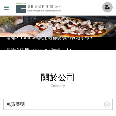
最酷的冰沙機來囉，趕快來冰涼一下吧~
透過創匯Youtube頻道更加了解機器吧 !
連知名Youtuber試用過都說讚的氣泡水機!!!
超強洗碗機GWQ7755強檔上市!!
滿足各種期待的理想型——GlemGas洗碗機 現在全台<全國電子>都能買到啦
保固條款(請加我們的官方LINE填寫詳細資料)
關於公司
創匯家居進駐百貨
Company
就是現在!福利品專區開賣囉~
免責聲明