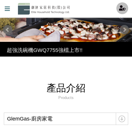
最酷的冰沙機來囉，趕快來冰涼一下吧~
透過創匯Youtube頻道更加了解機器吧 !
連知名Youtuber試用過都說讚的氣泡水機!!!
超強洗碗機GWQ7755強檔上市!!
滿足各種期待的理想型——GlemGas洗碗機 現在全台<全國電子>都能買到啦
保固條款(請加我們的官方LINE填寫詳細資料)
產品介紹
創匯家居進駐百貨
Products
就是現在!福利品專區開賣囉~
GlemGas-廚房家電