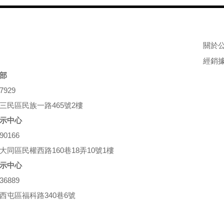
關於
經銷
部
27929
三民區民族一路465號2樓
示中心
690166
大同區民權西路160巷18弄10號1樓
示中心
636889
西屯區福科路340巷6號