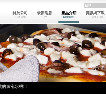
關於公司
最新消息
產品介紹
資訊與下載
COMPANY
NEWS
PRODUCTS
DOWNLOAD
~
冰涼一下吧~
解機器吧 !
讚的氣泡水機!!!
市!!
emGas洗碗機 現在全台<全國電子>都能買到啦