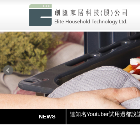
創匯家居進駐百貨
就是現在!福利品專區開賣囉
最酷的冰沙機來囉，趕快來
透過創匯Youtube頻道更加了
連知名Youtuber試用過都說
超強洗碗機GWQ7755強檔上
滿足各種期待的理想型——Gl