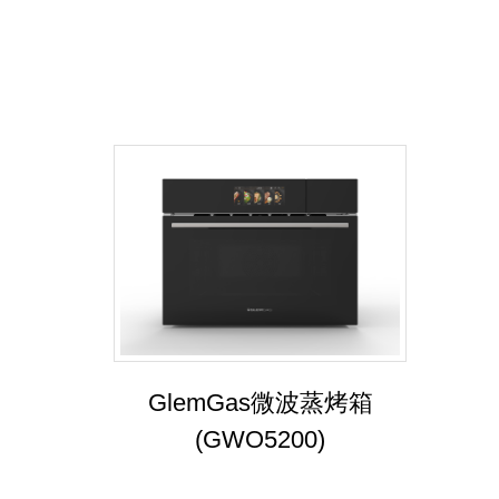
保固條款(請加我們的官方LI
創匯家居進駐百貨
就是現在!福利品專區開賣囉
GlemGas微波蒸烤箱
(GWO5200)