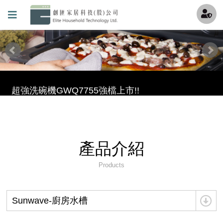
最酷的冰沙機來囉，趕快來冰涼一下吧~
透過創匯Youtube頻道更加了解機器吧 !
連知名Youtuber試用過都說讚的氣泡水機!!!
超強洗碗機GWQ7755強檔上市!!
滿足各種期待的理想型——GlemGas洗碗機 現在全台<全國電子>都能買到啦
保固條款(請加我們的官方LINE填寫詳細資料)
產品介紹
創匯家居進駐百貨
Products
就是現在!福利品專區開賣囉~
Sunwave-廚房水槽