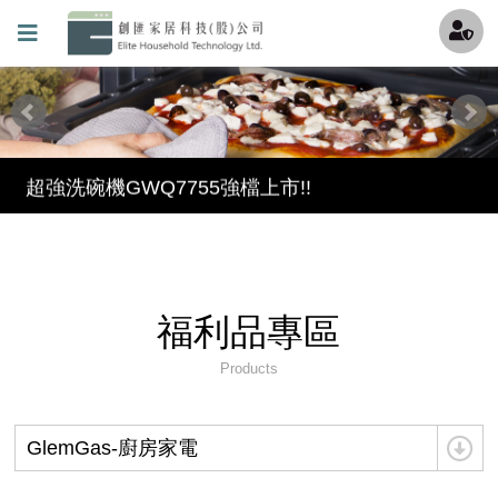
最酷的冰沙機來囉，趕快來冰涼一下吧~
透過創匯Youtube頻道更加了解機器吧 !
連知名Youtuber試用過都說讚的氣泡水機!!!
超強洗碗機GWQ7755強檔上市!!
滿足各種期待的理想型——GlemGas洗碗機 現在全台<全國電子>都能買到啦
保固條款(請加我們的官方LINE填寫詳細資料)
福利品專區
創匯家居進駐百貨
Products
就是現在!福利品專區開賣囉~
GlemGas-廚房家電