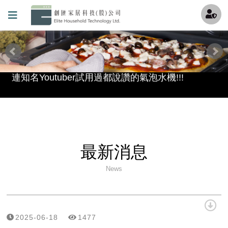
最酷的冰沙機來囉，趕快來冰涼一下吧~
透過創匯Youtube頻道更加了解機器吧 !
連知名Youtuber試用過都說讚的氣泡水機!!!
超強洗碗機GWQ7755強檔上市!!
滿足各種期待的理想型——GlemGas洗碗機 現在全台<全國電子>都能買到啦
保固條款(請加我們的官方LINE填寫詳細資料)
最新消息
News
創匯家居進駐百貨
就是現在!福利品專區開賣囉~
2025-06-18
1477