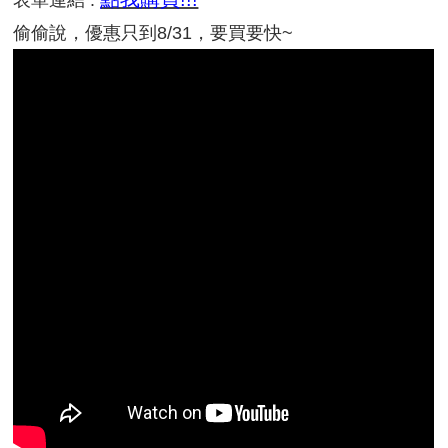
表單連結 :
偷偷說，優惠只到8/31，要買要快~