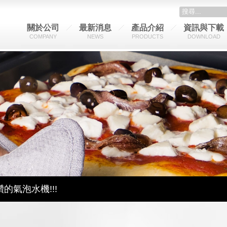
關於公司
最新消息
產品介紹
資訊與下載
COMPANY
NEWS
PRODUCTS
DOWNLOAD
~
冰涼一下吧~
解機器吧 !
讚的氣泡水機!!!
市!!
emGas洗碗機 現在全台<全國電子>都能買到啦