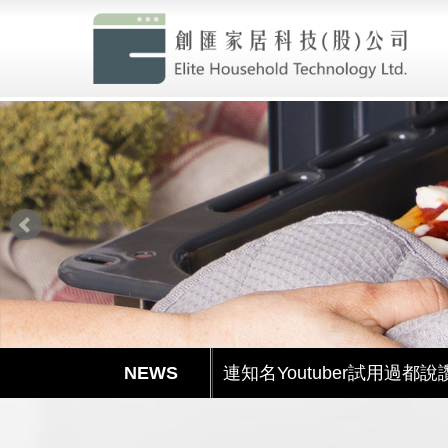
創匯家居進駐百貨
就是現在!福利品專區開賣囉
最酷的冰沙機來囉，趕快來
透過創匯Youtube頻道更加了
連知名Youtuber試用過都說
超強洗碗機GWQ7755強檔上
滿足各種期待的理想型——Gl