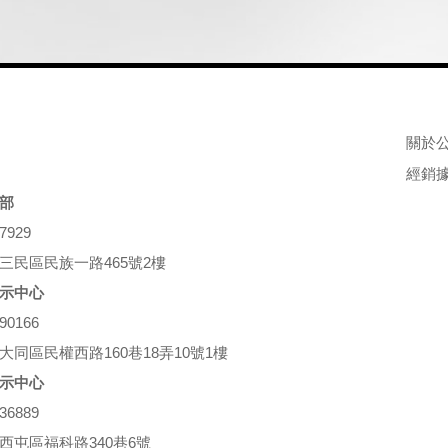
關於
經銷
部
27929
三民區民族一路465號2樓
示中心
690166
大同區民權西路160巷18弄10號1樓
示中心
636889
西屯區福科路340巷6號