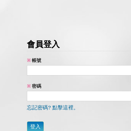
保固條款(請加我們的官方LI
創匯家居進駐百貨
會員登入
就是現在!福利品專區開賣囉
※
帳號
※
密碼
忘記密碼? 點擊這裡。