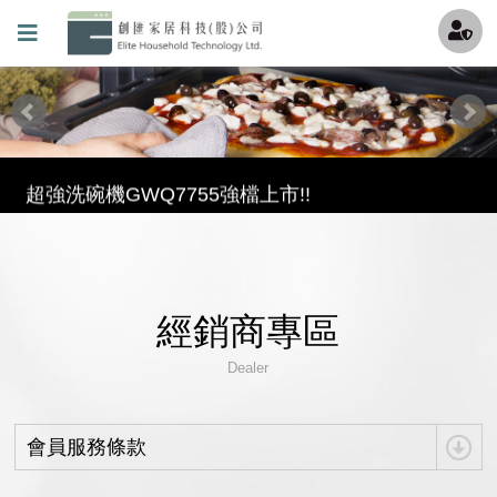
最酷的冰沙機來囉，趕快來冰涼一下吧~
透過創匯Youtube頻道更加了解機器吧 !
連知名Youtuber試用過都說讚的氣泡水機!!!
超強洗碗機GWQ7755強檔上市!!
滿足各種期待的理想型——GlemGas洗碗機 現在全台<全國電子>都能買到啦
保固條款(請加我們的官方LINE填寫詳細資料)
經銷商專區
創匯家居進駐百貨
Dealer
就是現在!福利品專區開賣囉~
會員服務條款